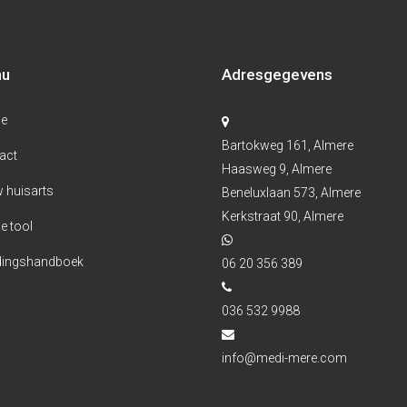
nu
Adresgegevens
e
Bartokweg 161, Almere
act
Haasweg 9, Almere
 huisarts
Beneluxlaan 573, Almere
Kerkstraat 90, Almere
e tool
ingshandboek
06 20 356 389
036 532 9988
info@medi-mere.com