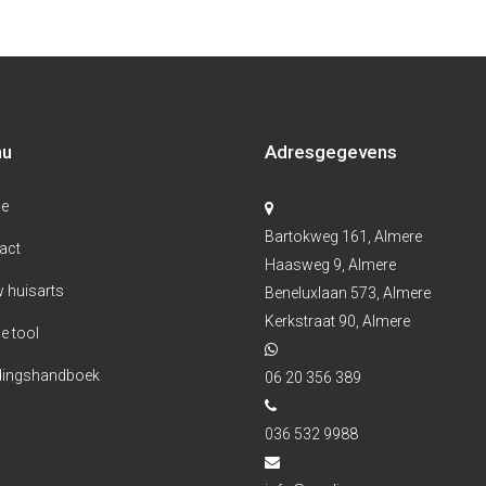
nu
Adresgegevens
e
Bartokweg 161, Almere
act
Haasweg 9, Almere
 huisarts
Beneluxlaan 573, Almere
Kerkstraat 90, Almere
e tool
ingshandboek
06 20 356 389
036 532 9988