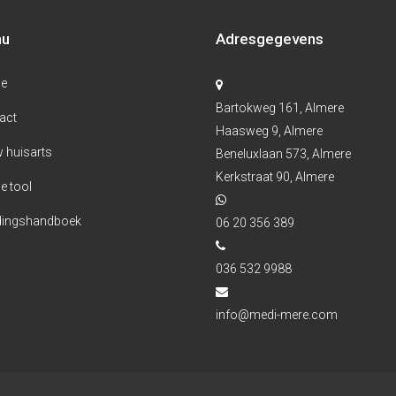
nu
Adresgegevens
e
Bartokweg 161, Almere
act
Haasweg 9, Almere
 huisarts
Beneluxlaan 573, Almere
Kerkstraat 90, Almere
e tool
ingshandboek
06 20 356 389
036 532 9988
info@medi-mere.com