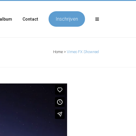
Inschrijven
album
Contact
Home
>
Vimeo FX Showreel