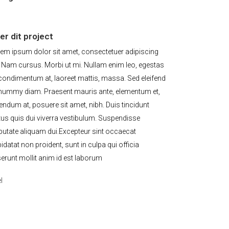
er dit project
em ipsum dolor sit amet, consectetuer adipiscing
t. Nam cursus. Morbi ut mi. Nullam enim leo, egestas
 condimentum at, laoreet mattis, massa. Sed eleifend
ummy diam. Praesent mauris ante, elementum et,
endum at, posuere sit amet, nibh. Duis tincidunt
tus quis dui viverra vestibulum. Suspendisse
putate aliquam dui.Excepteur sint occaecat
idatat non proident, sunt in culpa qui officia
erunt mollit anim id est laborum
l