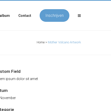
Inschrijven
album
Contact
Home
>
Mother Volcano Artwork
stom Field
em ipsum dolor sit amet
atum
 November
tegorie