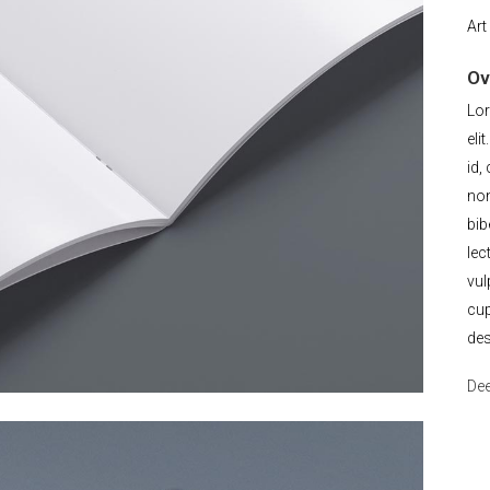
Art
Ov
Lor
eli
id,
non
bib
lec
vul
cup
des
Dee