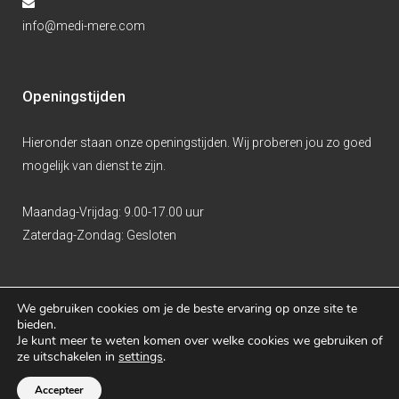
info@medi-mere.com
Openingstijden
Hieronder staan onze openingstijden. Wij proberen jou zo goed
mogelijk van dienst te zijn.
Maandag-Vrijdag:
9.00-17.00 uur
Zaterdag-Zondag:
Gesloten
We gebruiken cookies om je de beste ervaring op onze site te
bieden.
Je kunt meer te weten komen over welke cookies we gebruiken of
ze uitschakelen in
settings
.
Dé studentenhuisarts in Almere.
Schrijf je gratis in!
Accepteer