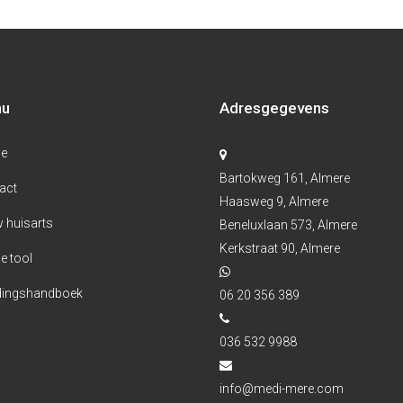
nu
Adresgegevens
e
Bartokweg 161, Almere
act
Haasweg 9, Almere
 huisarts
Beneluxlaan 573, Almere
Kerkstraat 90, Almere
e tool
ingshandboek
06 20 356 389
036 532 9988
info@medi-mere.com