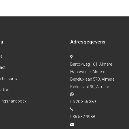
nu
Adresgegevens
e
Bartokweg 161, Almere
act
Haasweg 9, Almere
 huisarts
Beneluxlaan 573, Almere
Kerkstraat 90, Almere
e tool
ingshandboek
06 20 356 389
036 532 9988