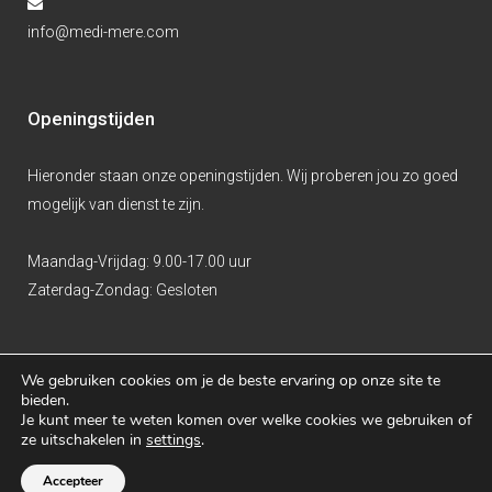
info@medi-mere.com
Openingstijden
Hieronder staan onze openingstijden. Wij proberen jou zo goed
mogelijk van dienst te zijn.
Maandag-Vrijdag:
9.00-17.00 uur
Zaterdag-Zondag:
Gesloten
We gebruiken cookies om je de beste ervaring op onze site te
bieden.
Je kunt meer te weten komen over welke cookies we gebruiken of
ze uitschakelen in
settings
.
Dé studentenhuisarts in Almere.
Schrijf je gratis in!
Accepteer