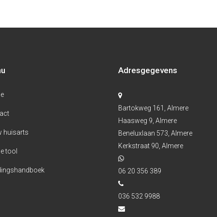
nu
Adresgegevens
e
Bartokweg 161, Almere
act
Haasweg 9, Almere
 huisarts
Beneluxlaan 573, Almere
Kerkstraat 90, Almere
e tool
ingshandboek
06 20 356 389
036 532 9988