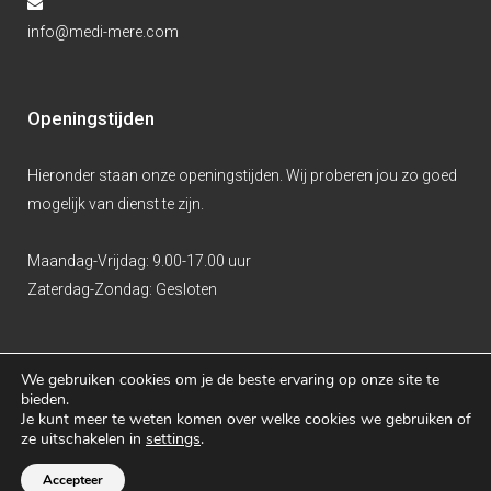
info@medi-mere.com
Openingstijden
Hieronder staan onze openingstijden. Wij proberen jou zo goed
mogelijk van dienst te zijn.
Maandag-Vrijdag:
9.00-17.00 uur
Zaterdag-Zondag:
Gesloten
We gebruiken cookies om je de beste ervaring op onze site te
bieden.
Je kunt meer te weten komen over welke cookies we gebruiken of
ze uitschakelen in
settings
.
Dé studentenhuisarts in Almere.
Schrijf je gratis in!
Accepteer